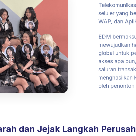
Telekomunikas
seluler yang 
WAP, dan Aplik
EDM bermaksud
mewujudkan hal
global untuk p
akses apa pun,
saluran transa
menghasilkan k
oleh penonton 
arah dan Jejak Langkah Perusa