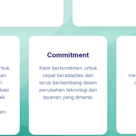
Commitment
ntuk
Kami berkomitmen untuk
aan
cepat beradaptasi dan
me
n
terus berkembang dalam
kasi
perubahan teknologi dan
aik
layanan yang dinamis.
i
an.